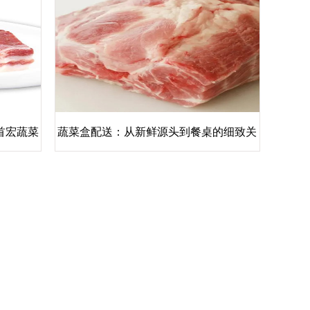
首宏蔬菜
蔬菜盒配送：从新鲜源头到餐桌的细致关
析
怀